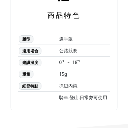
商品特色
選手版
版型
公路競賽
適用場合
ºC
ºC
0
～ 18
建議溫度
15g
重量
抓絨內襯
細節特點
騎車.登山.日常亦可使用