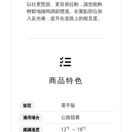
以往更堅固、更容易拉動，讓您能夠
輕鬆地隨時調節體溫。在重點部位加
入反光條，提升在道路上的能見度。
商品特色
選手版
版型
公路競賽
適用場合
ºC
ºC
12
～ 18
建議溫度