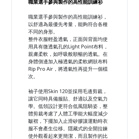
職業選手參與製作的高性能訓練衫
職業選手參與製作的高性能訓練衫，
以舒適為最優先考量，能夠符合各種
不同的身形。
整件衣服輕盈透氣，正面與背面均使
用具有微透氣孔的Light Point布料，
親膚柔軟，如呼吸般順暢的透氣。在
身體側邊加入極透氣的柔軟網狀布料
Rip Pro Air，將透氣性再提升一個檔
次。
袖子使用Skin 120並採用毛邊剪裁，
讓它同時具備服貼、舒適以及空氣力
學。低領設計更符合低風阻騎姿，整
體剪裁考慮了人體工學能大幅度減少
皺褶，下擺加入止滑矽膠讓運動時衣
服不會產生位移。隱藏式的全開拉鍊
使外觀看起來更簡潔，而且製作的比