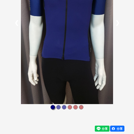
❮
❯
分享